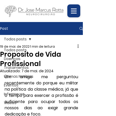
Post
Todos posts
19 de mai. de 2022
1 min de leitura
Todos posts
Proposito de Vida
Doenças
Profissional
Tratamentos
Atualizado:
7 de mai. de 2024
Últimas Notícias
Um amigo me perguntou 
recentemente do porque eu militar 
Eventos
na política da classe médica, já que 
Informe-se
o tempo para exercer a profissão é 
suficiente para ocupar todos os 
Vídeos
nossos dias ao exigir grande 
dedicação e foco.    