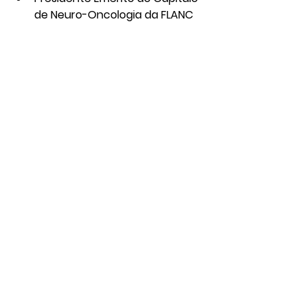
de Neuro-Oncologia da FLANC
FIRST WINNER RAYMOND 
SAWAYA AWARD
Últimas Notícias
Ver tudo
Posts recentes