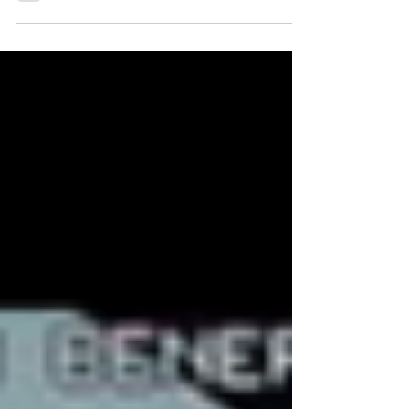
· O que é? São tumores originados das
células da Hipófise, uma glândula
localizada na região selar. Podem
representar de 10 a 15% de...