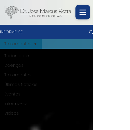
INFORME-SE
Tratamentos
Todos posts
Doenças
Tratamentos
Últimas Notícias
Eventos
Informe-se
Vídeos